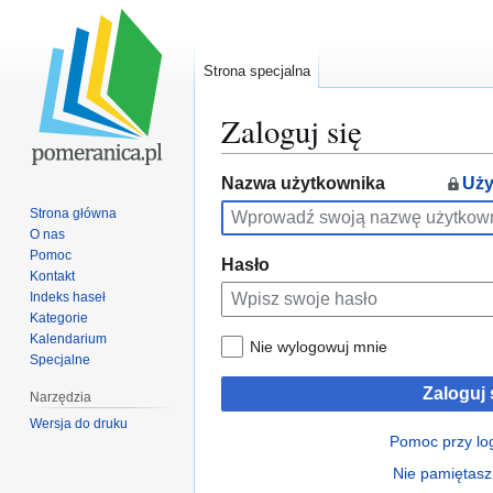
Strona specjalna
Zaloguj się
Przejdź
Przejdź
Nazwa użytkownika
Uży
do
do
Strona główna
nawigacji
wyszukiwania
O nas
Pomoc
Hasło
Kontakt
Indeks haseł
Kategorie
Kalendarium
Nie wylogowuj mnie
Specjalne
Zaloguj 
Narzędzia
Wersja do druku
Pomoc przy lo
Nie pamiętasz